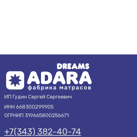
ИП Гудин Сергей Сергеевич
ИНН 668300299905
ОГРНИП 319665800256671
+7(343) 382-40-74
info@adarapro.com
ПОКУПАТЕЛЮ
ADARA
Доставка и оплата
О компании
Гарантии
Договор оферты
Политика обработки
Отзывы
данных
Акции
Условия возврата
Подарочный
товара
сертификат