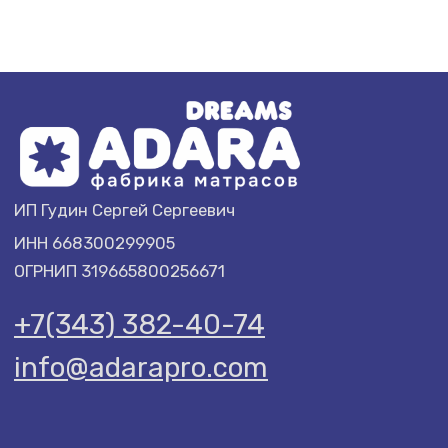
ИП Гудин Сергей Сергеевич
ИНН 668300299905
ОГРНИП 319665800256671
+7(343) 382-40-74
info@adarapro.com
ПОКУПАТЕЛЮ
ADARA
Доставка и оплата
О компании
Гарантии
Договор оферты
Политика обработки
Отзывы
данных
Акции
Условия возврата
Подарочный
товара
сертификат
СТАТЬИ
Стоит ли покупать жёсткий матрас?
Полезно ли спать на жёстком?