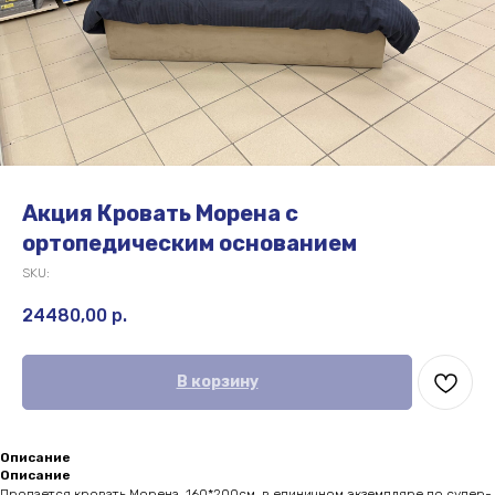
Акция Кровать Морена с
ортопедическим основанием
SKU:
24480,00
р.
В корзину
Описание
Описание
Продается кровать Морена, 160*200см, в единичном экземпляре по супер-