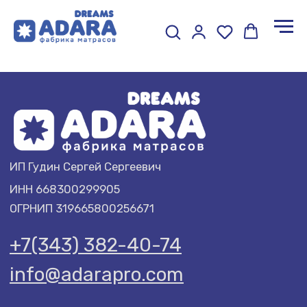
ИП Гудин Сергей Сергеевич
ИНН 668300299905
ОГРНИП 319665800256671
+7(343) 382-40-74
info@adarapro.com
ПОКУПАТЕЛЮ
ADARA
Доставка и оплата
О компании
Гарантии
Договор оферты
Политика обработки
Отзывы
данных
Акции