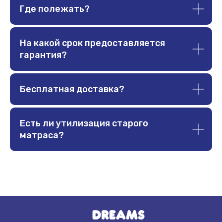
данных
Акции
Где полежать?
Подарочный
сертификат
На какой срок предоставляется
СТАТЬИ
гарантия?
Стоит ли покупать жёсткий матрас?
Полезно ли спать на жёстком?
Бесплатная доставка?
Как и какой выбрать матрас?
Категории тканей
Есть ли утилизация старого
матраса?