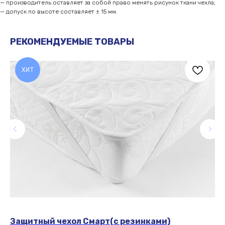
— производитель оставляет за собой право менять рисунок ткани чехла;
— допуск по высоте составляет ± 15 мм.
РЕКОМЕНДУЕМЫЕ ТОВАРЫ
ЧАСТО ЗАДАВАЕМЫЕ
ХИТ
ВОПРОСЫ
Защитный чехол Смарт(с резинками)
За