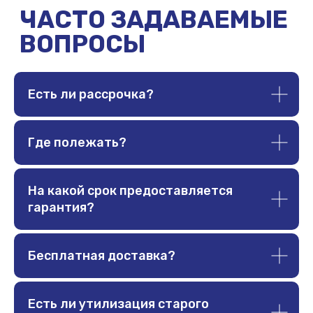
ПОКУПАТЕЛЮ
ADARA
Доставка и оплата
О компании
Гарантии
Договор оферты
Политика обработки
Отзывы
Есть ли рассрочка?
данных
Акции
Подарочный
сертификат
Где полежать?
СТАТЬИ
На какой срок предоставляется
Стоит ли покупать жёсткий матрас?
гарантия?
Полезно ли спать на жёстком?
Как и какой выбрать матрас?
Категории тканей
Бесплатная доставка?
Есть ли утилизация старого