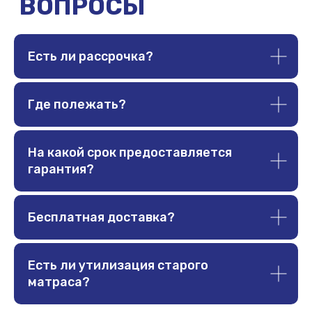
ПОКУПАТЕЛЮ
ADARA
Доставка и оплата
О компании
Гарантии
Договор оферты
Есть ли рассрочка?
Политика обработки
Отзывы
данных
Акции
Подарочный
Где полежать?
сертификат
СТАТЬИ
На какой срок предоставляется
гарантия?
Стоит ли покупать жёсткий матрас?
Полезно ли спать на жёстком?
Как и какой выбрать матрас?
Категории тканей
Бесплатная доставка?
Есть ли утилизация старого
матраса?