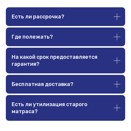
Доставка и оплата
О компании
Гарантии
Договор оферты
Есть ли рассрочка?
Политика обработки
Отзывы
данных
Акции
Подарочный
Где полежать?
сертификат
СТАТЬИ
На какой срок предоставляется
гарантия?
Стоит ли покупать жёсткий матрас?
Полезно ли спать на жёстком?
Как и какой выбрать матрас?
Категории тканей
Бесплатная доставка?
Есть ли утилизация старого
матраса?