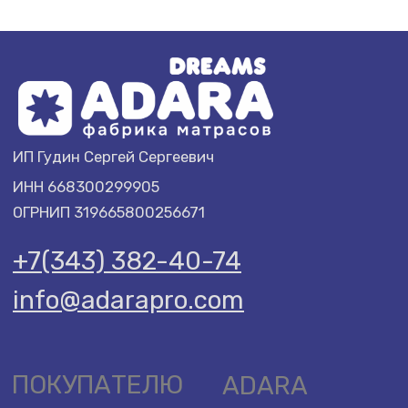
ИНН 668300299905
ОГРНИП 319665800256671
+7(343) 382-40-74
info@adarapro.com
ПОКУПАТЕЛЮ
ADARA
Доставка и оплата
О компании
Гарантии
Договор оферты
Политика обработки
Отзывы
данных
Акции
Условия возврата
Подарочный
товара
сертификат
СТАТЬИ
Стоит ли покупать жёсткий матрас?
Полезно ли спать на жёстком?
Как и какой выбрать матрас?