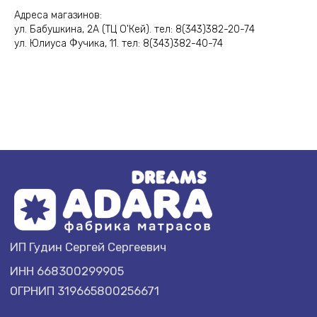
ИНН 668300299905
Адреса магазинов:
ОГРНИП 319665800256671
ул. Бабушкина, 2А (ТЦ О'Кей). тел: 8(343)382-20-74
ул. Юлиуса Фучика, 11. тел: 8(343)382-40-74
+7(343) 382-40-74
info@adarapro.com
ПОКУПАТЕЛЮ
ADARA
Доставка и оплата
О компании
Гарантии
Договор оферты
Политика обработки
Отзывы
данных
Акции
Условия возврата
Подарочный
товара
сертификат
СТАТЬИ
Стоит ли покупать жёсткий матрас?
Полезно ли спать на жёстком?
Как и какой выбрать матрас?