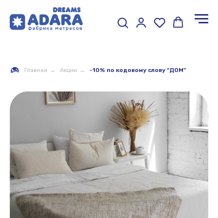
Главная
→
Акции
→
-10% по кодовому слову "ДОМ"